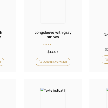
-shirt with
Longsleeve with gray
ament logo
stripes