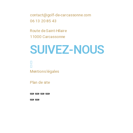
Cotton long
s
Note
$
0
sur
5
AJOU