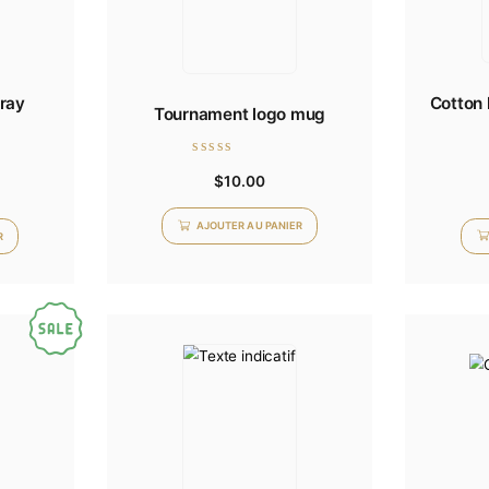
ve with gray
Tournament logo mug
tripes
Note
$
10.00
0
14.97
sur
5
AJOUTER AU PANIER
TER AU PANIER