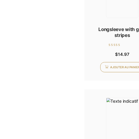
Longslee
s
Note
$
0
sur
5
AJOU