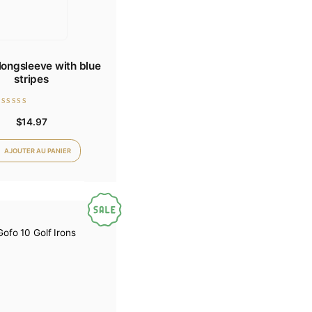
Cotton longsleeve with blue
stripes
Note
$
14.97
0
sur
5
AJOUTER AU PANIER