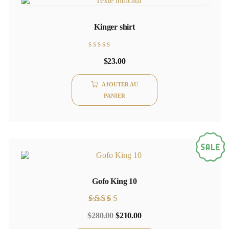
Kinger shirt
Note
$
23.00
0
sur
5
AJOUTER AU
PANIER
Gofo King 10
Note
$
280.00
$
210.00
5.00
sur 5