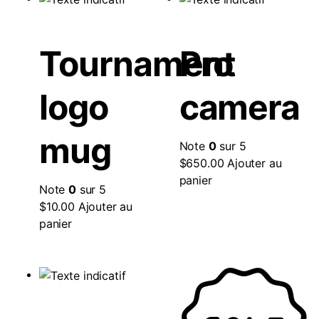
Tournament
Pro
logo
camera
mug
Note
0
sur 5
$
650.00
Ajouter au
panier
Note
0
sur 5
$
10.00
Ajouter au
panier