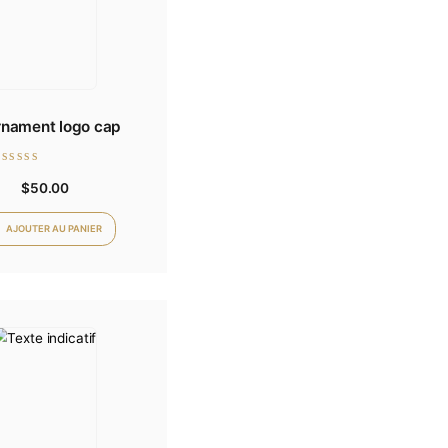
Tournament logo cap
Note
$
50.00
0
sur
5
AJOUTER AU PANIER