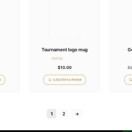
Note
50.00
$
50.00
0
sur
5
TER AU PANIER
AJOUTER AU PANIER