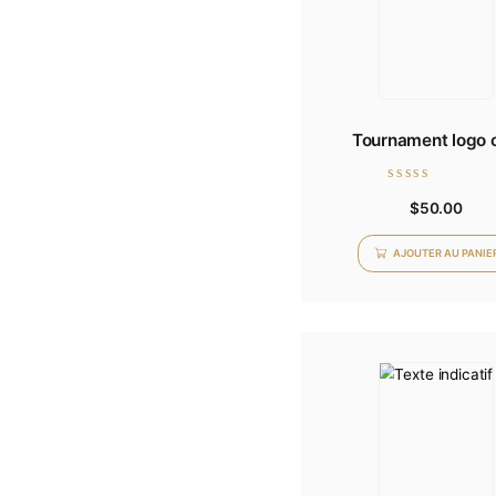
Tournam
Note
$
0
sur
5
AJOU