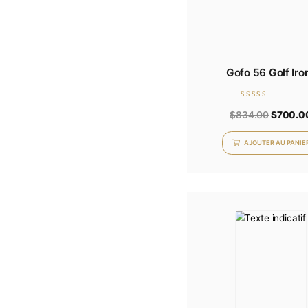
Gofo 56
Note
$
834.
0
sur
5
AJOU