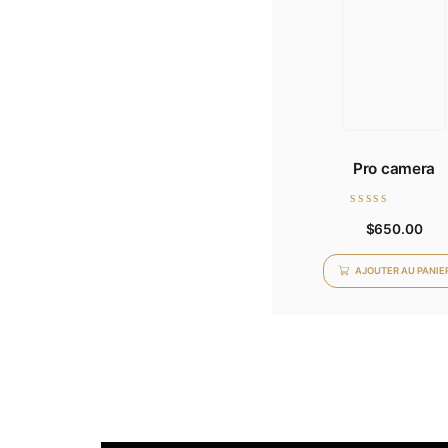
Note
$
0
sur
5
AJOU