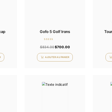
ent logo cap
Gofo 5 Golf Irons
Note
50.00
$
834.00
$
700.00
0
sur
5
TER AU PANIER
AJOUTER AU PANIER