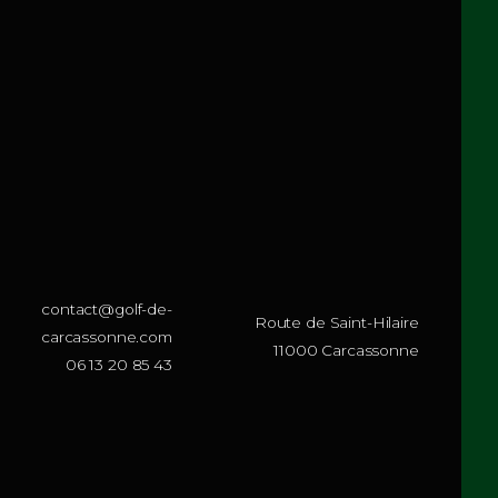
 camera
Tournament logo mug
Note
650.00
$
10.00
0
sur
5
TER AU PANIER
AJOUTER AU PANIER
1
2
→