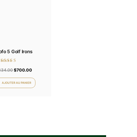
Note
$
10.00
0
sur
5
AJOUTER AU PANIER