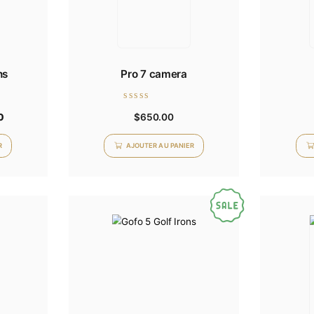
 Golf Irons
Pro 7 camera
Note
00
$
700.00
$
650.00
0
sur
5
TER AU PANIER
AJOUTER AU PANIER