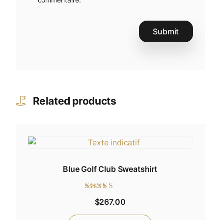
Related products
Blue Golf Club Sweatshirt
Note
$
267.00
5.00
sur 5