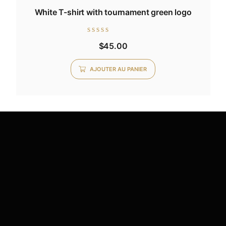
White T-shirt with tournament green logo
Note
$
45.00
0
sur
5
AJOUTER AU PANIER