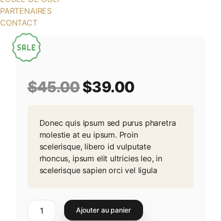
PARTENAIRES
CONTACT
Le
Le
$
45.00
$
39.00
prix
prix
Donec quis ipsum sed purus pharetra
initial
actuel
molestie at eu ipsum. Proin
était :
est :
scelerisque, libero id vulputate
rhoncus, ipsum elit ultricies leo, in
$45.00.
$39.00.
scelerisque sapien orci vel ligula
quantité
Ajouter au panier
de