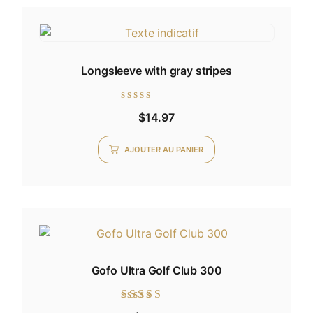
Longsleeve with gray stripes
Note
$
14.97
0
sur
5
AJOUTER AU PANIER
Gofo Ultra Golf Club 300
Note