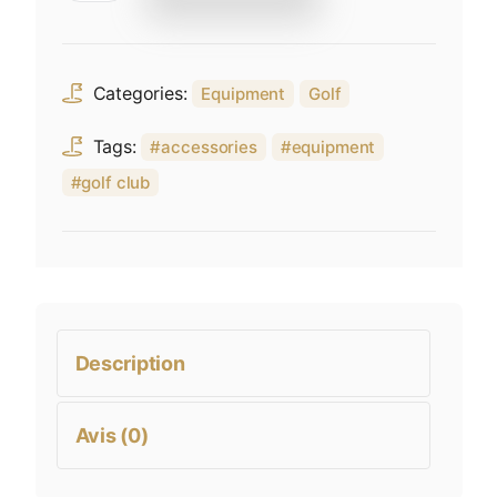
Black
T-
shirt
Categories:
Equipment
Golf
with
tournament
Tags:
accessories
equipment
logo
golf club
Description
Avis (0)