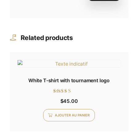
Related products
White T-shirt with tournament logo
Note
$
45.00
5.00
sur 5
AJOUTER AU PANIER