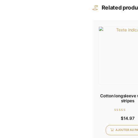
Email
Enr
Relat