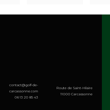
ongsleeve with blue
Longsleeve with gray stripe
stripes
Note
$
14.97
ote
0
$
14.97
sur
ur
5
AJOUTER AU PANIER
JOUTER AU PANIER