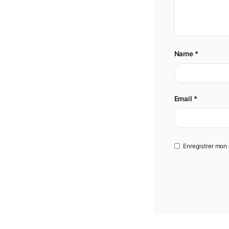
Y
Your 
Nam