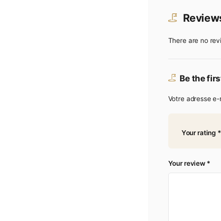
diam.
Etiam 
R
There 
Be
Votre 