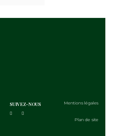
Black T-shirt with tournament
s
logo
Note
$
45.00
$
39.00
0
sur
5
AJOUTER AU PANIER