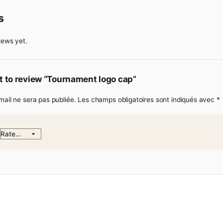
 Aliquam elementum elementum cursus. Cras gravida lectus 
non velit in elit luctus dictum. Duis ullamcorper odio vitae er
eviews
are no reviews yet.
 the first to review “Tournament logo cap”
adresse e-mail ne sera pas publiée.
Les champs obligatoires