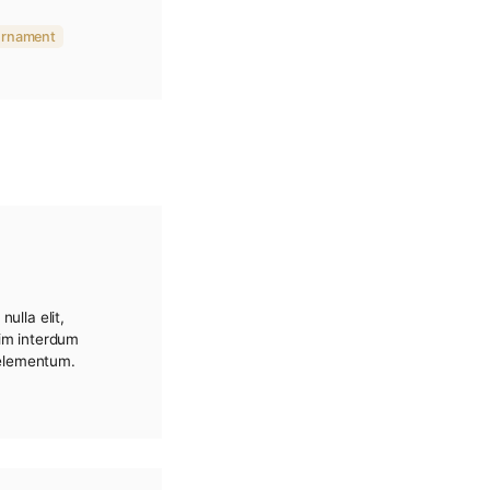
outer au panier
Golf
Сlothing
ipment
golf
tournament
orta. Etiam feugiat nulla elit,
t amet erat in, dignissim interdum