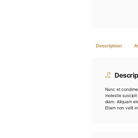
Descripti
Nunc e
molest