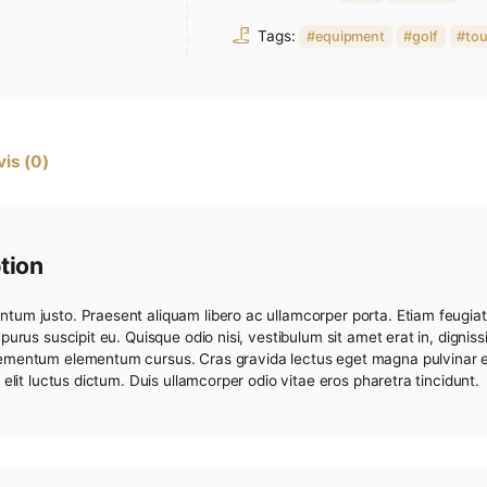
Aj
Categories:
Tags:
equ
on
Avis (0)
Description
t condimentum justo. Praesent aliquam libero ac ullamcorper p
ie suscipit purus suscipit eu. Quisque odio nisi, vestibulum si