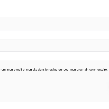
our rating
*
review
*
e
*