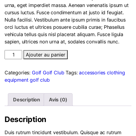
urna, eget imperdiet massa. Aenean venenatis ipsum ut
cursus luctus. Fusce condimentum at justo id feugiat.
Nulla facilisi. Vestibulum ante ipsum primis in faucibus
orci luctus et ultrices posuere cubilia curae; Phasellus
vehicula tellus quis nisl placerat aliquam. Fusce ligula
sapien, ultrices non urna at, sodales convallis nunc.
quantité
Ajouter au panier
de
Gofo
Categories:
Golf
Golf Club
Tags:
accessories
clothing
Ultra
equipment
golf club
Golf
Club
300
Description
Avis (0)
Description
Duis rutrum tincidunt vestibulum. Quisque ac rutrum