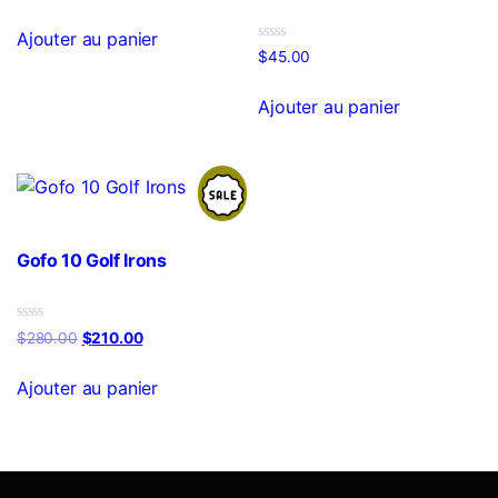
sur
5
Ajouter au panier
Note
$
45.00
0
sur
5
Ajouter au panier
Gofo 10 Golf Irons
Note
Le
Le
$
280.00
$
210.00
0
prix
prix
sur
5
initial
actuel
Ajouter au panier
était :
est :
$280.00.
$210.00.