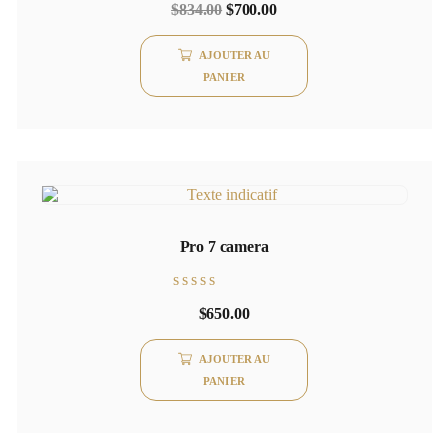
$
834.00
$
700.00
5.00
sur 5
AJOUTER AU
PANIER
Pro 7 camera
Note
$
650.00
0
sur
5
AJOUTER AU
PANIER