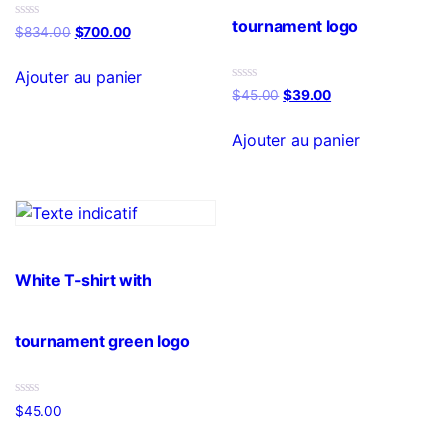
tournament logo
Note
$
834.00
$
700.00
0
sur
5
Ajouter au panier
Note
$
45.00
$
39.00
0
sur
5
Ajouter au panier
White T-shirt with
tournament green logo
Note
$
45.00
0
sur
5