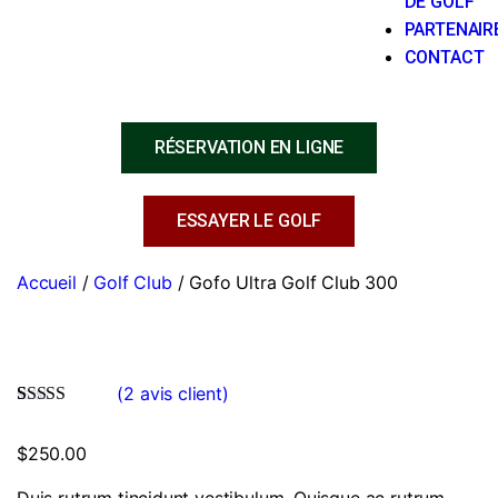
DE GOLF
PARTENAIR
CONTACT
RÉSERVATION EN LIGNE
ESSAYER LE GOLF
Accueil
/
Golf Club
/ Gofo Ultra Golf Club 300
(
2
avis client)
Noté
2
5.00
sur
5 basé sur
$
250.00
notations
client
Duis rutrum tincidunt vestibulum. Quisque ac rutrum