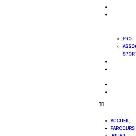
AGENDA
VIE
SPORTIVE
PRO
ASSO
SPOR
ACTUALIT
ÉCOLE
DE GOLF
PARTENAIR
CONTACT
ACCUEIL
PARCOURS
JOUER