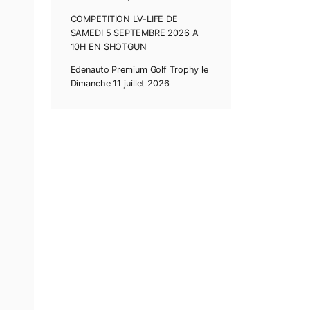
POSTES RÉCENTS
COMPETITIONS DE CL
de Juillet à Septembre 
COMPETITION LV-LIFE 
SAMEDI 5 SEPTEMBRE 
10H EN SHOTGUN
Edenauto Premium Golf 
Dimanche 11 juillet 2026