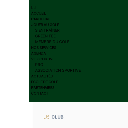
ÉCOLE DE GOLF
PARTENAIRES
CONTACT
ACCUEIL
PARCOURS
JOUER AU GOLF
S’ENTRAÎNER
GREEN FEE
MEMBRE DU GOLF
NOS SERVICES
AGENDA
VIE SPORTIVE
PRO
ASSOCIATION SPORTIVE
ACTUALITÉS
ÉCOLE DE GOLF
PARTENAIRES