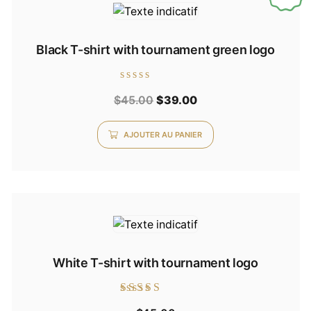
Black T-shirt with tournament green logo
Note
Le
Le
$
45.00
$
39.00
0
sur
prix
prix
5
AJOUTER AU PANIER
initial
actuel
était :
est :
$45.00.
$39.00.
White T-shirt with tournament logo
Note