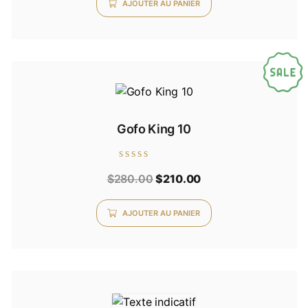
AJOUTER AU PANIER
Gofo King 10
Note
Le
Le
$
280.00
$
210.00
0
sur
prix
prix
5
AJOUTER AU PANIER
initial
actuel
était :
est :
$280.00.
$210.00.