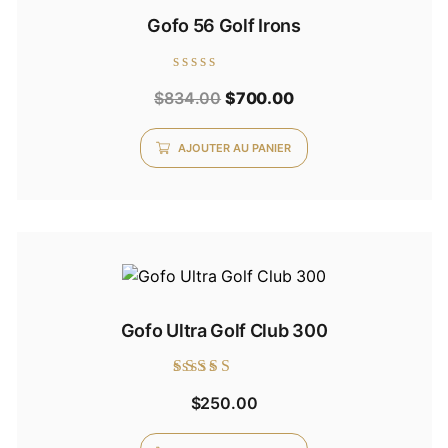
Gofo 56 Golf Irons
Note
Le
Le
$
834.00
$
700.00
0
sur
prix
prix
5
AJOUTER AU PANIER
initial
actuel
était :
est :
$834.00.
$700.00.
Gofo Ultra Golf Club 300
Note
$
250.00
5.00
sur 5