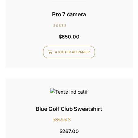
Pro 7 camera
Note
$
650.00
0
sur
5
AJOUTER AU PANIER
Blue Golf Club Sweatshirt
Note
$
267.00
5.00
sur 5