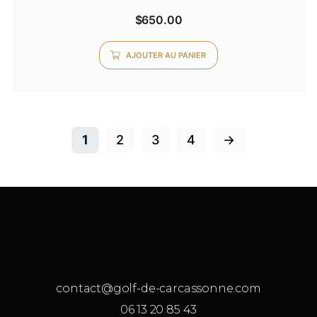
Note
$
650.00
0
sur
5
AJOUTER AU PANIER
1
2
3
4
→
contact@golf-de-carcassonne.com
06 13 20 85 43