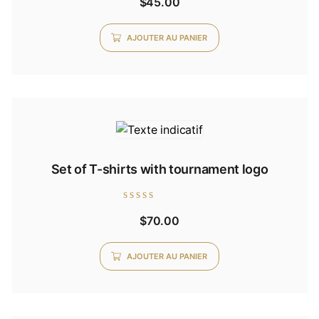
$
45.00
5.00
sur 5
AJOUTER AU PANIER
Set of T-shirts with tournament logo
Note
$
70.00
0
sur
5
AJOUTER AU PANIER