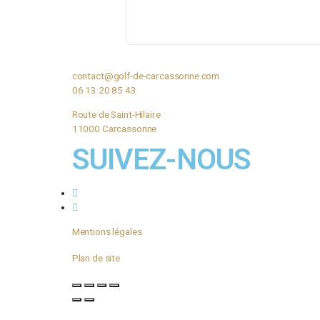
Nom
*
E-mail
*
Site web