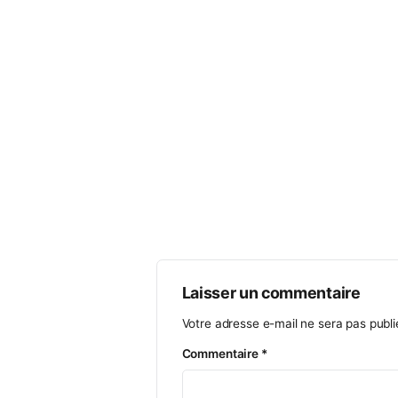
MEMBRE DU GOLF
NOS SERVICES
AGENDA
VIE SPORTIVE
PRO
ASSOCIATION SPORTIVE
ACTUALITÉS
ÉCOLE DE GOLF
PARTENAIRES
CONTACT
INTERCLUBS 