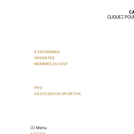
ACCUEIL
PARCOURS
JOUER AU GOLF
S’ENTRAÎNER
GREEN FEE
MEMBRE DU GOLF
NOS SERVICES
AGENDA
VIE SPORTIVE
PRO
ASSOCIATION SPORTIVE
ACTUALITÉS
ÉCOLE DE GOLF
PARTENAIRES