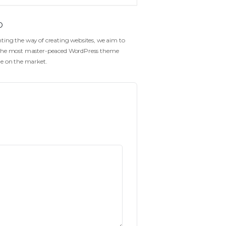
HEURE
12h30 - 13h30
CATÉGORIE
ANIMATION
Gofo
Reinventing the way of creating websites, we aim t
create the most master-peaced WordPress theme
available on the market.