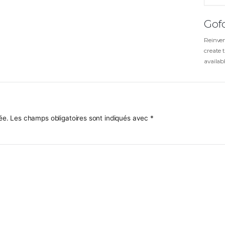
US ADULTES & ENFANTS
 SECRETARIAT AU 06 13 20 85 43
ire
a pas publiée.
Les champs obligatoires sont indiqués avec
*