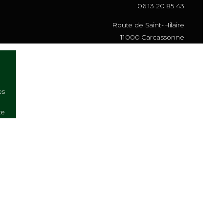
mail et mon site dans le navigateur pour mon prochain commentaire.
contact@golf-de-carcas
06 1
Route de Sai
11000 Ca