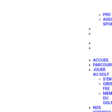
SPORTIVE
PRO
ASS
SPO
ACTUALI
ÉCOLE
DE GOLF
PARTENAI
CONTACT
ACCUEIL
PARCOUR
JOUER
AU GOLF
S’EN
GRE
FEE
MEM
DU
GOL
NOS