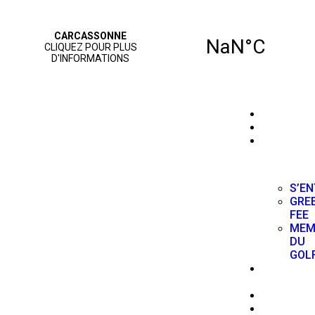
ACCUEIL
PARCOUR
JOUER
AU GOLF
S’EN
GRE
FEE
MEM
DU
GOL
NOS
SERVICES
AGENDA
VIE