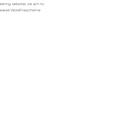
Gofo
einventing the way of creating websites, we aim to
reate the most master-peaced WordPress theme
vailable on the market.