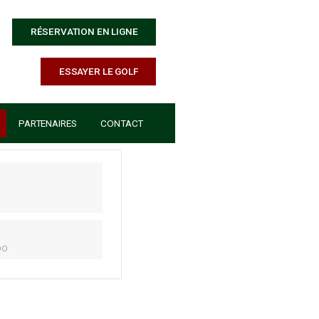
RÉSERVATION EN LIGNE
ESSAYER LE GOLF
ÉCOLE DE GOLF
PARTENAIRES
CONTACT
DATE
31 Mai 2023
Expired!
HEURE
18h00 - 18h00