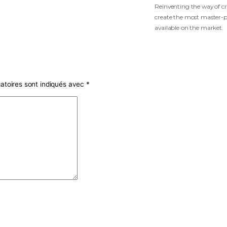
R
c
a
amps obligatoires sont indiqués avec
*