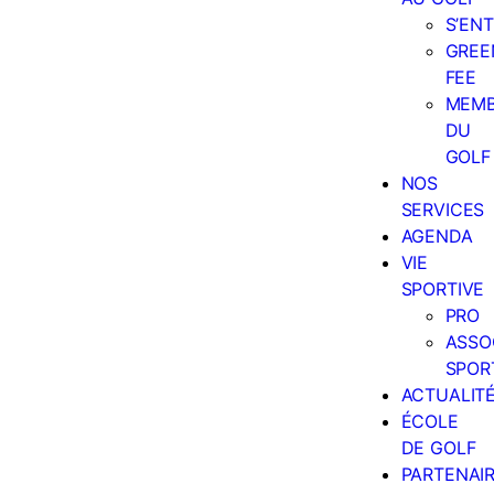
S’EN
GREE
FEE
MEM
DU
GOLF
NOS
SERVICES
AGENDA
VIE
SPORTIVE
PRO
ASSO
SPOR
ACTUALIT
ÉCOLE
DE GOLF
PARTENAI