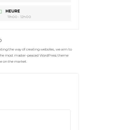
DATE
11 Oct 2022
Expired!
HEURE
11h00 - 12h00
Gofo
Reinventing the way of creating websites, we aim t
create the most master-peaced WordPress theme
available on the market.