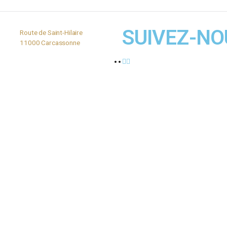
mail et mon site dans le navigateur pour mon prochain commentaire.
SUI
-de-
Route de Saint-Hilaire
.com
11000 Carcassonne
43