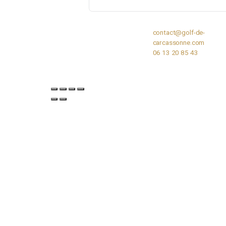
E-mail
*
Site web
Enregistrer mon nom, mon e-
contact@golf
carcassonne
06 13 20 85 