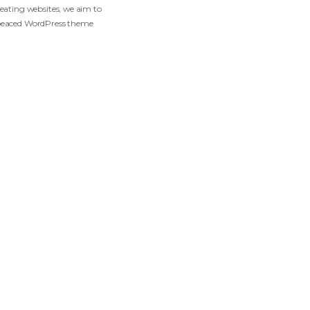
Gofo
einventing the way of creating websites, we aim to
reate the most master-peaced WordPress theme
vailable on the market.