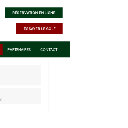
RÉSERVATION EN LIGNE
ESSAYER LE GOLF
ÉCOLE DE GOLF
PARTENAIRES
CONTACT
DATE
16 Sep 2022
Expired!
HEURE
14h00 - 15h00