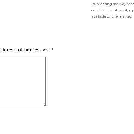
R
c
a
amps obligatoires sont indiqués avec
*