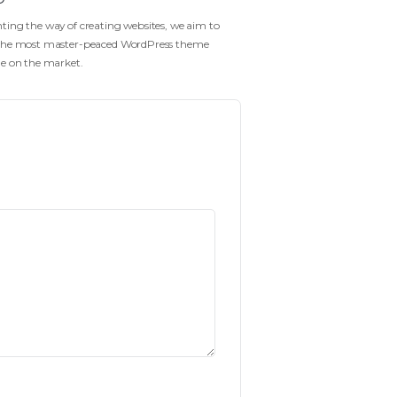
CATÉGORIE
ECOLE DE GOLF
Gofo
Reinventing the way of creating websites, we aim t
create the most master-peaced WordPress theme
available on the market.