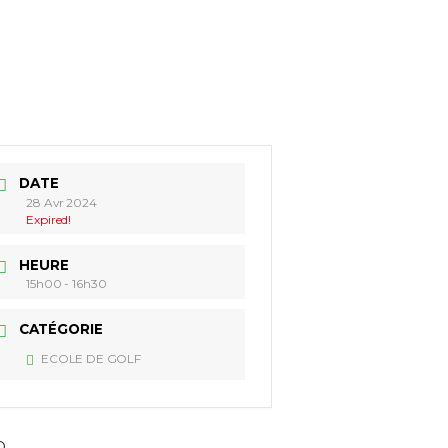
ACTUALITÉS
ÉCOLE DE GOLF
PARTENAIRES
DATE
28 Avr 2024
Expired!
HEURE
15h00 - 16h30