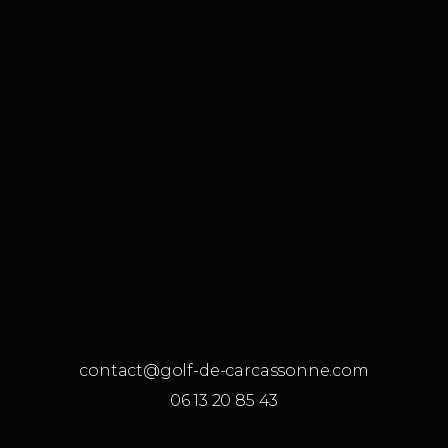
contact@golf-de-carcassonne.com
06 13 20 85 43