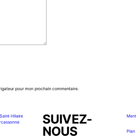
R
c
a
amps obligatoires sont indiqués avec
*