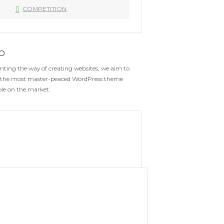
CATÉGORIE
COMPETITION
Gofo
Reinventing the way of creating websites, we aim
create the most master-peaced WordPress them
available on the market.