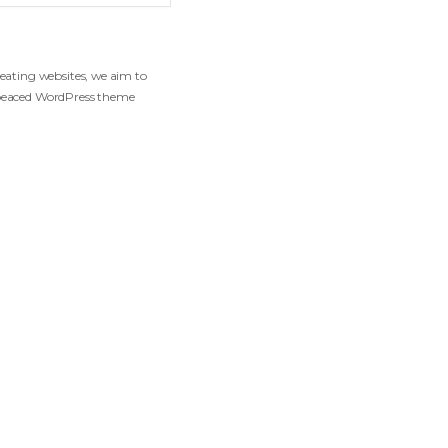
COMPETITION
Gofo
einventing the way of creating websites, we aim to
reate the most master-peaced WordPress theme
vailable on the market.