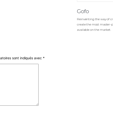
R
c
a
amps obligatoires sont indiqués avec
*