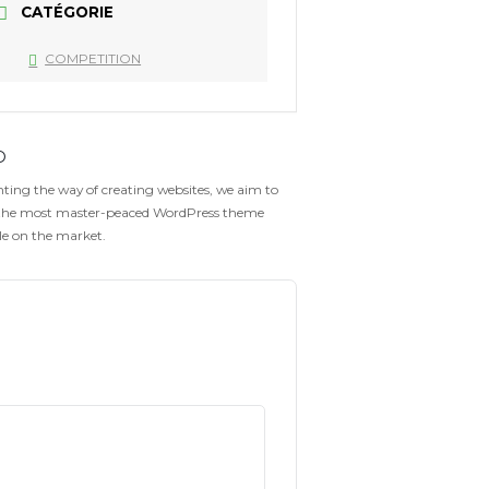
HEURE
10h30 - 13h30
CATÉGORIE
COMPETITION
Gofo
Reinventing the way of creating websites, we aim 
create the most master-peaced WordPress theme
available on the market.