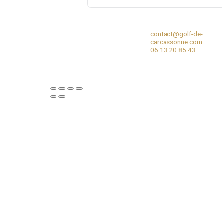
Site web
Enregistrer mon nom, mon e-mail 
contact@gol
carcassonne
06 13 20 85