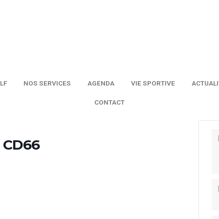
UER AU GOLF
NOS SERVICES
AGENDA
VIE SP
CONTACT
CD11 CD66