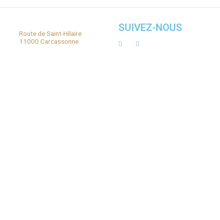
et mon site dans le navigateur pour mon prochain commentaire.
SUIVEZ
f-de-
Route de Saint-Hilaire
.com
11000 Carcassonne
 43