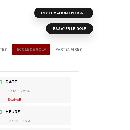
RÉSERVATION E
ESSAYER 
ORTIVE
ACTUALITÉS
ÉCOLE DE GOLF
PARTEN
DATE
30 Mar 2024
Expired!