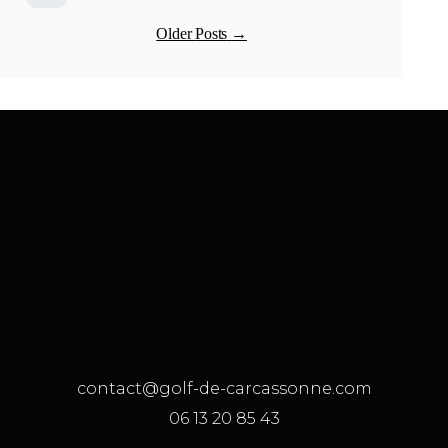
Older
Posts
→
contact@golf-de-carcassonne.com
06 13 20 85 43